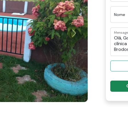
Nome
Mensag
Next