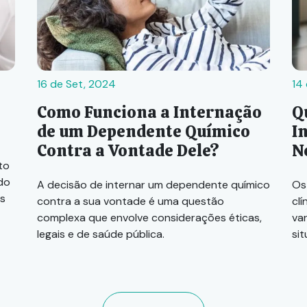
16 de Set, 2024
14
Como Funciona a Internação
Q
de um Dependente Químico
I
Contra a Vontade Dele?
N
to
ado
A decisão de internar um dependente químico
Os
s
contra a sua vontade é uma questão
cl
complexa que envolve considerações éticas,
va
legais e de saúde pública.
si