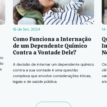
16 de Set, 2024
14
Como Funciona a Internação
Q
de um Dependente Químico
I
Contra a Vontade Dele?
N
to
ado
A decisão de internar um dependente químico
Os
s
contra a sua vontade é uma questão
cl
complexa que envolve considerações éticas,
va
legais e de saúde pública.
si