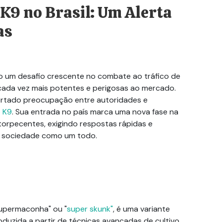
K9 no Brasil: Um Alerta
as
do um desafio crescente no combate ao tráfico de
cada vez mais potentes e perigosas ao mercado.
rtado preocupação entre autoridades e
 K9
. Sua entrada no país marca uma nova fase na
torpecentes, exigindo respostas rápidas e
a sociedade como um todo.
upermaconha" ou "
super
skunk
"
, é uma variante
uzida a partir de técnicas avançadas de cultivo