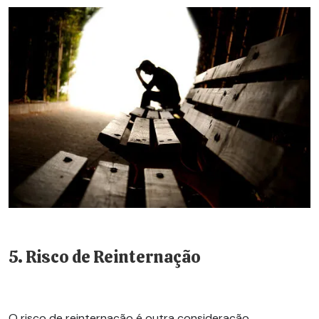
5. Risco de
Reinternação
O risco de
reinternação
é outra consideração