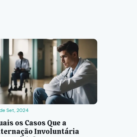
 de Set, 2024
uais os Casos Que a
nternação Involuntária