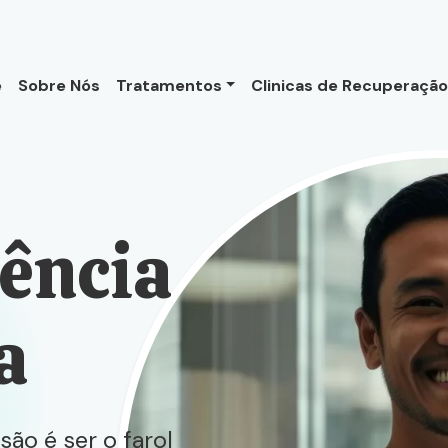
e
Sobre Nós
Tratamentos
Clinicas de Recuperaçã
ência
a
ão é ser o farol